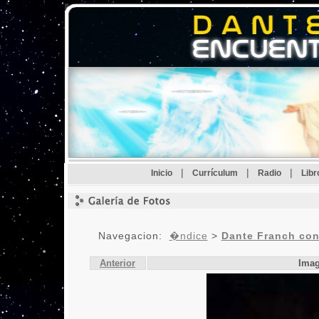
|
|
|
Inicio
Currículum
Radio
Lib
Navegacion:
�ndice
>
Dante Franch con
Anterior
Imag