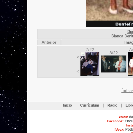
De
Blanca Beni
Anterior
Imag
7/22
Ac
8/22
<
<
índice
|
|
|
Inicio
Currículum
Radio
Lib
d
eMail:
Encu
Facebook:
Inst
Podc
iVoox: