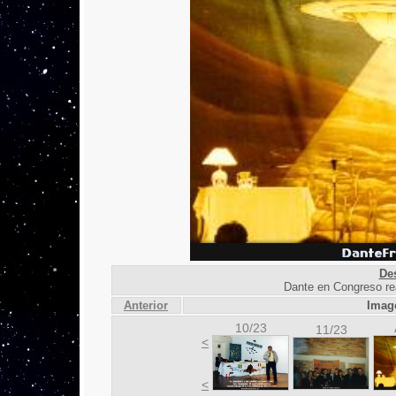
De
Dante en Congreso rea
Anterior
Imag
10/23
11/23
<
<