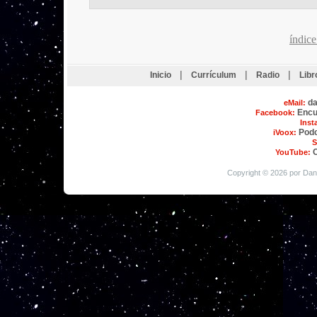
índice
|
|
|
Inicio
Currículum
Radio
Lib
d
eMail:
Encu
Facebook:
Inst
Podc
iVoox:
S
YouTube:
Copyright © 2026 por Dan