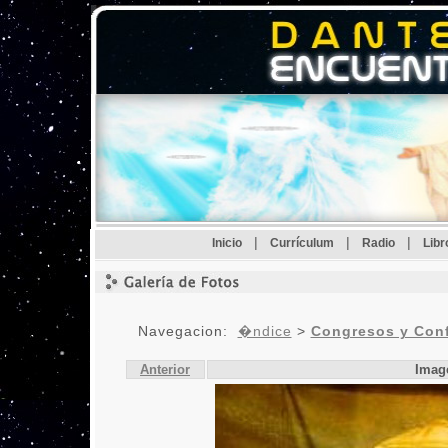
|
|
|
Inicio
Currículum
Radio
Lib
Navegacion:
�ndice
>
Congresos y Conf
Anterior
Imag